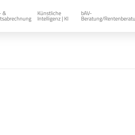
- &
Künstliche
bAV-
tsabrechnung
Intelligenz | KI
Beratung/Rentenberat
r Neuordnung des Rechts für 
. Mai 2015 den Entwurf eines Gesetzes zur Neuordnu
ilen vom 3. April 2014 (Az.: B 5 RE 13/14…