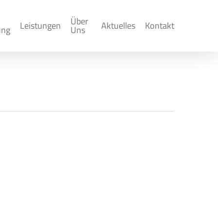
Über
Leistungen
Aktuelles
Kontakt
ung
Uns
Syndikusanwälte
ng des Rechts der Syndikusanwälte