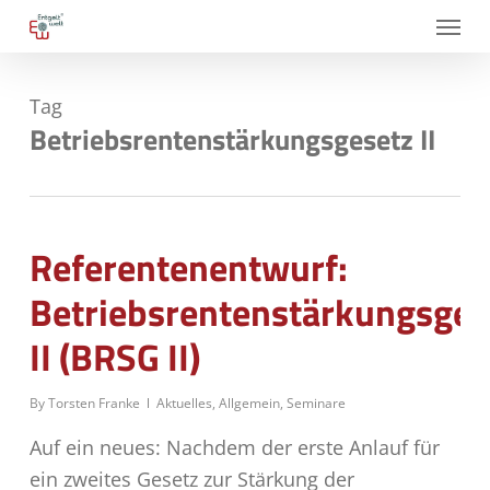
Skip
Menu
to
main
Tag
content
Betriebsrentenstärkungsgesetz II
Referentenentwurf:
Betriebsrentenstärkungsges
II (BRSG II)
By
Torsten Franke
Aktuelles
,
Allgemein
,
Seminare
Auf ein neues: Nachdem der erste Anlauf für
ein zweites Gesetz zur Stärkung der