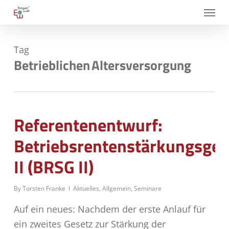
Skip
Menu
to
main
Tag
content
Betrieblichen Altersversorgung
Referentenentwurf:
Betriebsrentenstärkungsges
II (BRSG II)
By
Torsten Franke
Aktuelles
,
Allgemein
,
Seminare
Auf ein neues: Nachdem der erste Anlauf für
ein zweites Gesetz zur Stärkung der