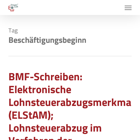
Skip
Menu
to
main
Tag
content
Beschäftigungsbeginn
BMF-Schreiben:
Elektronische
Lohnsteuerabzugsmerkmale
(ELStAM);
Lohnsteuerabzug im