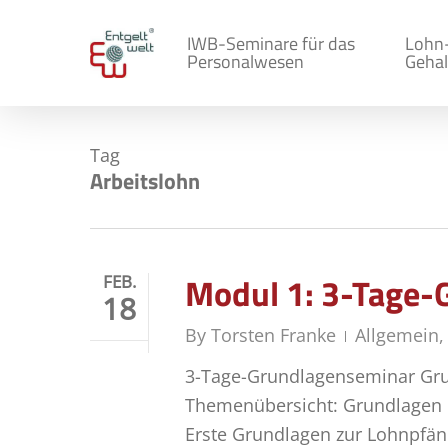
Skip
to
IWB-Seminare für das
Lohn
Personalwesen
Gehal
main
content
Tag
Arbeitslohn
Modul 1: 3-Tage-
FEB.
18
By
Torsten Franke
Allgemein
3-Tage-Grundlagenseminar Gru
Themenübersicht: Grundlagen 
Erste Grundlagen zur Lohnpfän