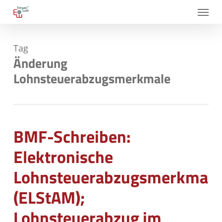
Skip
Menu
to
main
Tag
content
Änderung
Lohnsteuerabzugsmerkmale
BMF-Schreiben:
Elektronische
Lohnsteuerabzugsmerkmale
(ELStAM);
Lohnsteuerabzug im