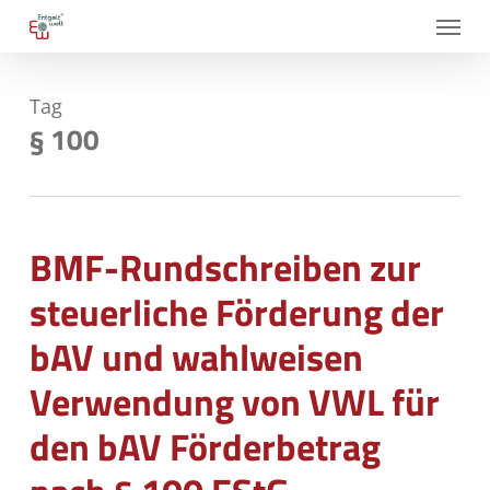
Skip
Menu
to
main
Tag
content
§ 100
BMF-Rundschreiben zur
steuerliche Förderung der
bAV und wahlweisen
Verwendung von VWL für
den bAV Förderbetrag